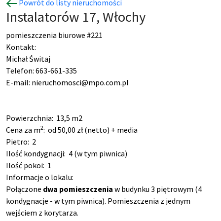
Powrót do listy nieruchomości
Instalatorów 17, Włochy
pomieszczenia biurowe #221
Kontakt:
Michał Świtaj
Telefon: 663-661-335
E-mail: nieruchomosci@mpo.com.pl
Powierzchnia:
13,5 m2
2
Cena za m
:
od 50,00 zł (netto) + media
Pietro:
2
Ilość kondygnacji:
4 (w tym piwnica)
Ilość pokoi:
1
Informacje o lokalu:
Połączone
dwa pomieszczenia
w budynku 3 piętrowym (4
kondygnacje - w tym piwnica). Pomieszczenia z jednym
wejściem z korytarza.