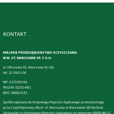
KONTAKT
MIEJSKIE PRZEDSIĘBIORSTWO OCZYSZCZANIA
W M. ST. WARSZAWIE SP. Z O.O.
ul. Obozowa 43, Warszawa 01-161
tel. 22 3910 100
NIP: 5272391342
REGON: 015314451
BDO: 000013153
Spółka wpisana do Krajowego Rejestru Sądowego prowadzonego
przez Sąd Rejonowy dla m. st. Warszawy w Warszawie XIII Wydział
Gospodarczy Krajowego Rejestru Sądowego po numerem 0000146122