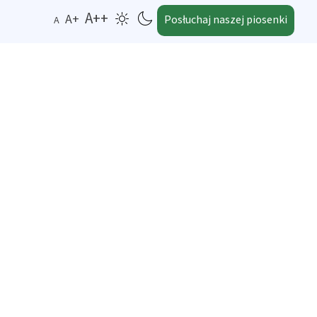
A++
A+
Posłuchaj naszej piosenki
A