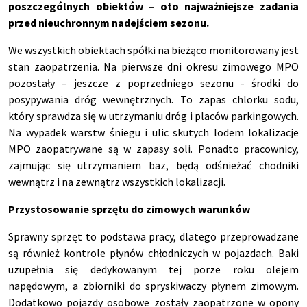
poszczeg
ólnych obiektów
– oto najwa
żniejsze zadania
przed nieuchronnym nadejściem sezonu.
We wszystkich obiektach spó
łki na bieżąco monitorowany jest
stan zaopatrzenia. Na pierwsze dni okresu zimowego MPO
pozostały
– jeszcze z poprzedniego sezonu -
środki do
posypywania dr
óg wewn
ętrznych. To zapas chlorku sodu,
kt
óry sprawdza si
ę w utrzymaniu dr
óg i placów parkingowych.
Na wypadek warstw
śniegu i ulic skutych lodem lokalizacje
MPO zaopatrywane są w zapasy soli. Ponadto pracownicy,
zajmując się utrzymaniem baz, będą odśnieżać chodniki
wewnątrz i na zewnątrz wszystkich lokalizacji.
Przystosowanie sprzętu do zimowych warunk
ów
Sprawny sprz
ęt to podstawa pracy, dlatego przeprowadzane
są r
ównie
ż kontrole płyn
ów ch
łodniczych w pojazdach. Baki
uzupełnia się dedykowanym tej porze roku olejem
napędowym, a zbiorniki do spryskiwaczy płynem zimowym.
Dodatkowo pojazdy osobowe zostały zaopatrzone w opony