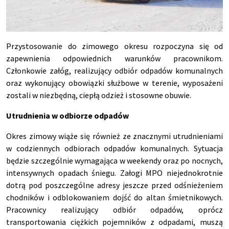
Przystosowanie do zimowego okresu rozpoczyna si
ę od
zapewnienia odpowiednich warunk
ów pracownikom.
Cz
łonkowie zał
óg, realizuj
ący odbi
ór odpadów komunalnych
oraz wykonuj
ący obowiązki służbowe w terenie, wyposażeni
zostali w niezbędną, ciepłą odzież i stosowne obuwie.
Utrudnienia w odbiorze odpad
ów
Okres zimowy wi
ąże się r
ównie
ż ze znacznymi utrudnieniami
w codziennych odbiorach odpad
ów komunalnych. Sytuacja
b
ędzie szczeg
ólnie wymagaj
ąca w weekendy oraz po nocnych,
intensywnych opadach śniegu. Załogi MPO niejednokrotnie
dotrą pod poszczeg
ólne adresy jeszcze przed od
śnieżeniem
chodnik
ów i odblokowaniem doj
ść do altan śmietnikowych.
Pracownicy realizujący odbi
ór odpadów, oprócz
transportowania ci
ężkich pojemnik
ów z odpadami, musz
ą