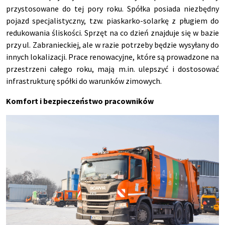
przystosowane do tej pory roku. Sp
ó
łka posiada niezbędny
pojazd specjalistyczny,
tzw
. piaskarko-solarkę z pługiem do
redukowania śliskości. Sprzęt na co dzień znajduje się w bazie
przy ul. Zabranieckiej, ale w razie potrzeby będzie wysyłany do
innych lokalizacji. Prace renowacyjne, kt
óre s
ą prowadzone na
przestrzeni całego roku, mają m.in. ulepszyć i dostosować
infrastrukturę sp
ó
łki do warunk
ów zimowych.
Komfort i bezpiecze
ństwo pracownik
ów