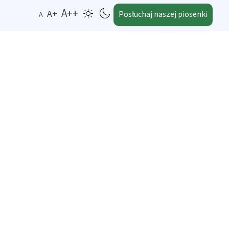
A++
A+
Posłuchaj naszej piosenki
A