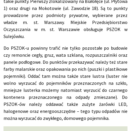
takie punkty. Pierwszy zlokalizowany na Białołęce (ul. Płytowa
1) oraz drugi na Mokotowie (ul. Zawodzie 18). Są to punkty
prowadzone przez podmioty prywatne, wybierane przez
władze m. st. Warszawy. Miejskie Przedsiębiorstwo
Oczyszczania w m. st. Warszawie obsługuje PSZOK w
Sulejówku.
Do PSZOK-u powinny trafić nie tylko pozostałe po budowie
czy remoncie cegły, gruz, wata szklana, rozpuszczalniki oraz
panele podłogowe. Do punktów przekazywać należy też stare
farby malarskie oraz opakowania po nich (puszki i plastikowe
pojemniki). Oddać tam można także stare lustra (luster nie
wolno wyrzucać do pojemników przeznaczonych na szkło,
mniejsze lusterka możemy natomiast wyrzucić do czarnego
kontenera przeznaczonego na odpady zmieszane). Do
PSZOK-ów należy oddawać także zużyte żarówki LED,
halogenowe oraz energooszczędne – tego typu odpadów nie
można wyrzucać do zwykłego, domowego pojemnika.