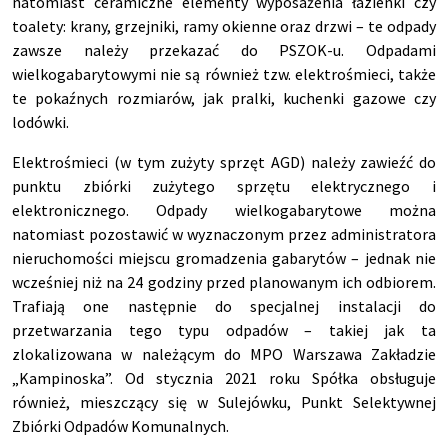
natomiast ceramiczne elementy wyposażenia łazienki czy
toalety: krany, grzejniki, ramy okienne oraz drzwi – te odpady
zawsze należy przekazać do PSZOK-u. Odpadami
wielkogabarytowymi nie są również tzw. elektrośmieci, także
te pokaźnych rozmiarów, jak pralki, kuchenki gazowe czy
lodówki.
Elektrośmieci (w tym zużyty sprzęt AGD) należy zawieźć do
punktu zbiórki zużytego sprzętu elektrycznego i
elektronicznego. Odpady wielkogabarytowe można
natomiast pozostawić w wyznaczonym przez administratora
nieruchomości miejscu gromadzenia gabarytów – jednak nie
wcześniej niż na 24 godziny przed planowanym ich odbiorem.
Trafiają one następnie do specjalnej instalacji do
przetwarzania tego typu odpadów – takiej jak ta
zlokalizowana w należącym do MPO Warszawa Zakładzie
„Kampinoska”. Od stycznia 2021 roku Spółka obsługuje
również, mieszczący się w Sulejówku, Punkt Selektywnej
Zbiórki Odpadów Komunalnych.